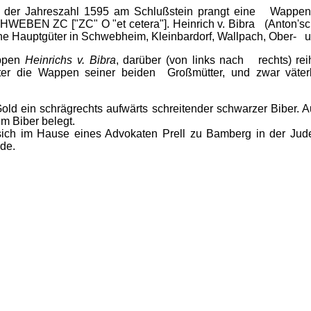
 der Jahreszahl 1595 am Schlußstein prangt eine Wappent
ZC ["ZC" O "et cetera"]. Heinrich v. Bibra (Anton'sche 
ne Hauptgüter in Schwebheim, Kleinbardorf, Wallpach, Ober- 
appen
Heinrichs v. Bibra
, darüber (von links nach rechts) re
ter die Wappen seiner beiden Großmütter, und zwar väterli
old ein schrägrechts aufwärts schreitender schwarzer Biber.
em Biber belegt.
ich im Hause eines Advokaten Prell zu Bamberg in der Juden
rde.