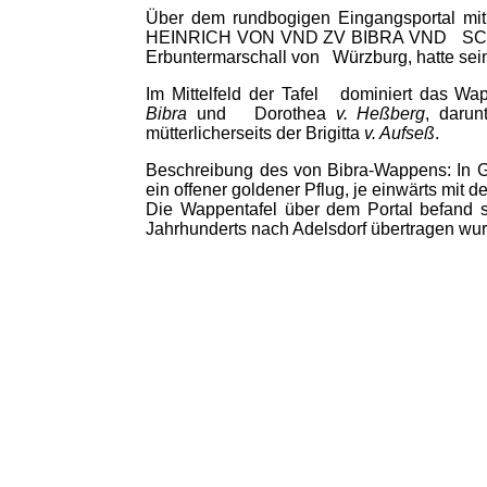
Über dem rundbogigen Eingangsportal mit
HEINRICH VON VND ZV BIBRA VND SCHWEBEN 
Erbuntermarschall von Würzburg, hatte sei
Im Mittelfeld der Tafel dominiert das W
Bibra
und Dorothea
v. Heßberg
, darun
mütterlicherseits der Brigitta
v. Aufseß
.
Beschreibung des von Bibra-Wappens: In G
ein offener goldener Pflug, je einwärts mit d
Die Wappentafel über dem Portal befand s
Jahrhunderts nach Adelsdorf übertragen wu