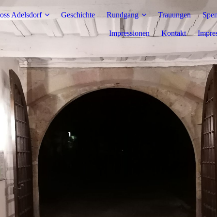
oss Adelsdorf
Geschichte
Rundgang
Trauungen
Spen
Impressionen
Kontakt
Impre